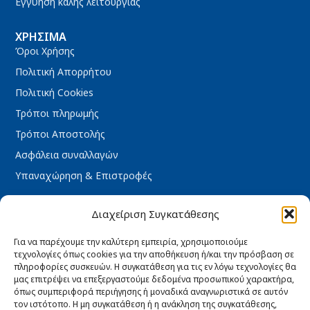
Εγγύηση καλής λειτουργίας
ΧΡΉΣΙΜΑ
Όροι Χρήσης
Πολιτική Απορρήτου
Πολιτική Cookies
Τρόποι πληρωμής
Τρόποι Αποστολής
Ασφάλεια συναλλαγών
Υπαναχώρηση & Επιστροφές
ΩΡΆΡΙΟ ΚΑΤΑΣΤΉΜΑΤΟΣ
Διαχείριση Συγκατάθεσης
Δευτέρα : 08:30 – 16:30
Τρίτη : 08:30 – 16:30
Για να παρέχουμε την καλύτερη εμπειρία, χρησιμοποιούμε
τεχνολογίες όπως cookies για την αποθήκευση ή/και την πρόσβαση σε
Τετάρτη : 08:30 – 16:30
πληροφορίες συσκευών. Η συγκατάθεση για τις εν λόγω τεχνολογίες θα
Πέμπτη : 08:30 – 16:30
μας επιτρέψει να επεξεργαστούμε δεδομένα προσωπικού χαρακτήρα,
όπως συμπεριφορά περιήγησης ή μοναδικά αναγνωριστικά σε αυτόν
Παρασκευή : 08:30 – 16:30
τον ιστότοπο. Η μη συγκατάθεση ή η ανάκληση της συγκατάθεσης,