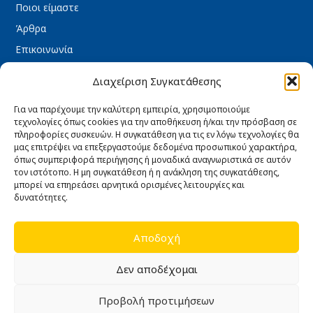
Ποιοι είμαστε
Άρθρα
Επικοινωνία
Εγγύηση καλής λειτουργίας
Διαχείριση Συγκατάθεσης
ΧΡΉΣΙΜΑ
Για να παρέχουμε την καλύτερη εμπειρία, χρησιμοποιούμε
Όροι Χρήσης
τεχνολογίες όπως cookies για την αποθήκευση ή/και την πρόσβαση σε
πληροφορίες συσκευών. Η συγκατάθεση για τις εν λόγω τεχνολογίες θα
Πολιτική Απορρήτου
μας επιτρέψει να επεξεργαστούμε δεδομένα προσωπικού χαρακτήρα,
όπως συμπεριφορά περιήγησης ή μοναδικά αναγνωριστικά σε αυτόν
Πολιτική Cookies
τον ιστότοπο. Η μη συγκατάθεση ή η ανάκληση της συγκατάθεσης,
Τρόποι πληρωμής
μπορεί να επηρεάσει αρνητικά ορισμένες λειτουργίες και
δυνατότητες.
Τρόποι Αποστολής
Ασφάλεια συναλλαγών
Αποδοχή
Υπαναχώρηση & Επιστροφές
Δεν αποδέχομαι
ΩΡΆΡΙΟ ΚΑΤΑΣΤΉΜΑΤΟΣ
Δευτέρα : 08:30 – 16:30
Προβολή προτιμήσεων
Τρίτη : 08:30 – 16:30