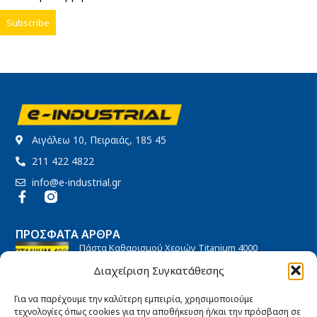
Αιγάλεω 10, Πειραιάς, 185 45
211 422 4822
info@e-industrial.gr
ΠΡΌΣΦΑΤΑ ΆΡΘΡΑ
Πάστα Καθαρισμού Χεριών Titanium 4000
27/08/2021
No Comments
Διαχείριση Συγκατάθεσης
Για να παρέχουμε την καλύτερη εμπειρία, χρησιμοποιούμε
τεχνολογίες όπως cookies για την αποθήκευση ή/και την πρόσβαση σε
Πανιά – Στουπιά