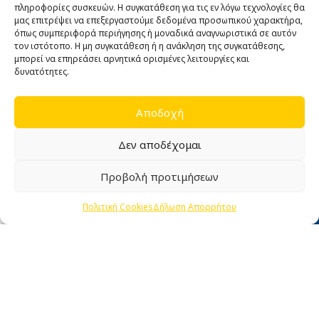
πληροφορίες συσκευών. Η συγκατάθεση για τις εν λόγω τεχνολογίες θα
27/08/2021
No Comments
μας επιτρέψει να επεξεργαστούμε δεδομένα προσωπικού χαρακτήρα,
όπως συμπεριφορά περιήγησης ή μοναδικά αναγνωριστικά σε αυτόν
τον ιστότοπο. Η μη συγκατάθεση ή η ανάκληση της συγκατάθεσης,
μπορεί να επηρεάσει αρνητικά ορισμένες λειτουργίες και
ΠΛΗΡΟΦΟΡΊΕΣ
δυνατότητες.
Αρχική
Ποιοι είμαστε
Αποδοχή
Άρθρα
Δεν αποδέχομαι
Επικοινωνία
Εγγύηση καλής λειτουργίας
Προβολή προτιμήσεων
0
ΧΡΉΣΙΜΑ
Πολιτική Cookies
Δήλωση Απορρήτου
Shop
Filters
Wishlist
Cart
My account
Όροι Χρήσης
Πολιτική Απορρήτου
Πολιτική Cookies
Τρόποι πληρωμής
Τρόποι Αποστολής