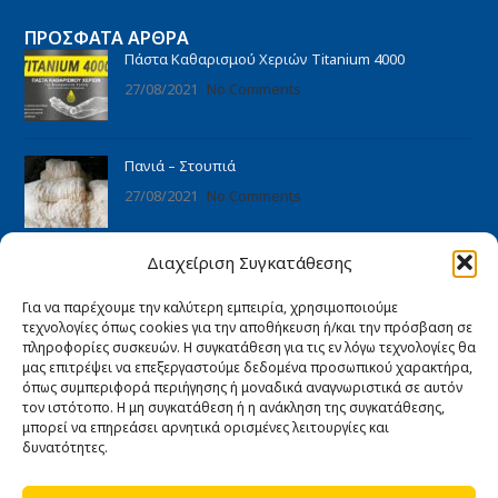
ΠΡΌΣΦΑΤΑ ΆΡΘΡΑ
Πάστα Καθαρισμού Χεριών Titanium 4000
27/08/2021
No Comments
Πανιά – Στουπιά
27/08/2021
No Comments
Διαχείριση Συγκατάθεσης
ΠΛΗΡΟΦΟΡΊΕΣ
Αρχική
Για να παρέχουμε την καλύτερη εμπειρία, χρησιμοποιούμε
Ποιοι είμαστε
τεχνολογίες όπως cookies για την αποθήκευση ή/και την πρόσβαση σε
πληροφορίες συσκευών. Η συγκατάθεση για τις εν λόγω τεχνολογίες θα
Άρθρα
μας επιτρέψει να επεξεργαστούμε δεδομένα προσωπικού χαρακτήρα,
όπως συμπεριφορά περιήγησης ή μοναδικά αναγνωριστικά σε αυτόν
Επικοινωνία
τον ιστότοπο. Η μη συγκατάθεση ή η ανάκληση της συγκατάθεσης,
Εγγύηση καλής λειτουργίας
μπορεί να επηρεάσει αρνητικά ορισμένες λειτουργίες και
δυνατότητες.
ΧΡΉΣΙΜΑ