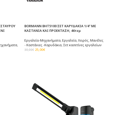
 ΣΤΑΥΡΟΥ
BORMANN BHT5100 ΣΕΤ ΚΑΡΥΔΑΚΙΑ 1/4” ΜΕ
INI
ΚΑΣΤΑΝΙΑ ΚΑΙ ΠΡΟΕΚΤΑΣΗ, 46τεμ
Εργαλεία-Μηχανήματα
,
Εργαλεία
,
Χειρός
,
Μανέλες
ηχανήματα
,
- Καστάνιες -Καρυδάκια
,
Σετ κασετίνες εργαλείων
25,00
€
30,00
€
Προσθήκη Στο Καλάθι