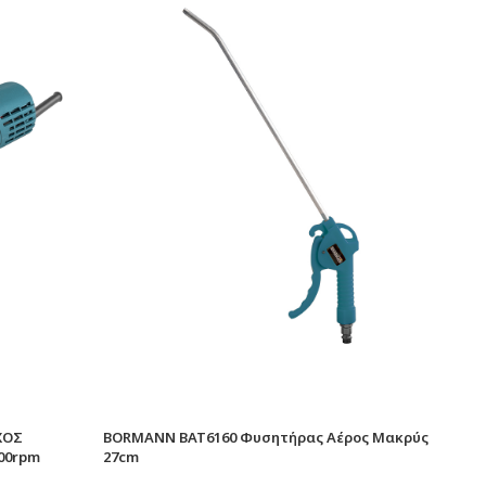
ΧΟΣ
BORMANN BAT6160 Φυσητήρας Αέρος Μακρύς
00rpm
27cm