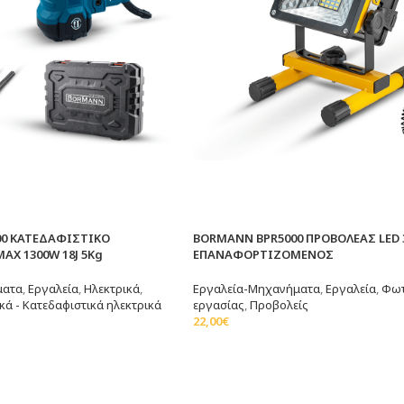
0 ΚΑΤΕΔΑΦΙΣΤΙΚΟ
BORMANN BPR5000 ΠΡΟΒΟΛΕΑΣ LED 
AX 1300W 18J 5Kg
ΕΠΑΝΑΦΟΡΤΙΖΟΜΕΝΟΣ
ματα
,
Εργαλεία
,
Ηλεκτρικά
,
Εργαλεία-Μηχανήματα
,
Εργαλεία
,
Φωτ
κά - Κατεδαφιστικά ηλεκτρικά
εργασίας
,
Προβολείς
22,00
€
άθι
Προσθήκη Στο Καλάθι