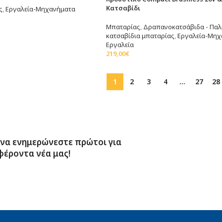
Κατσαβίδι
ς
,
Εργαλεία-Μηχανήματα
άθι
Μπαταρίας
,
Δραπανοκατσάβιδα - Παλ
κατσαβίδια μπαταρίας
,
Εργαλεία-Μηχ
Εργαλεία
219,00
€
Προσθήκη Στο Καλάθι
1
2
3
4
…
27
28
 να ενημερώνεστε πρώτοι για
φέροντα νέα μας!