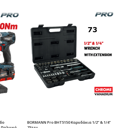
δο
BORMANN Pro BHT5150 Καρυδάκια 1/2” & 1/4”
& Παλμικό
73τεμ