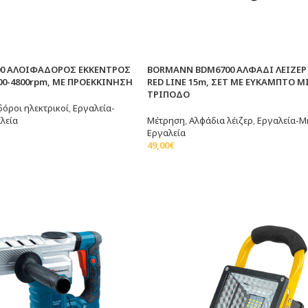
00 ΑΛΟΙΦΑΔΟΡΟΣ ΕΚΚΕΝΤΡΟΣ
BORMANN BDM6700 ΑΛΦΑΔΙ ΛΕΙΖΕΡ
400-4800rpm, ΜΕ ΠΡΟΕΚΚΙΝΗΣΗ
RED LINE 15m, ΣΕΤ ΜΕ ΕΥΚΑΜΠΤΟ M
ΤΡΙΠΟΔΟ
όροι ηλεκτρικοί
,
Εργαλεία-
λεία
Μέτρηση
,
Αλφάδια λέιζερ
,
Εργαλεία-Μ
Εργαλεία
άθι
49,00
€
Προσθήκη Στο Καλάθι