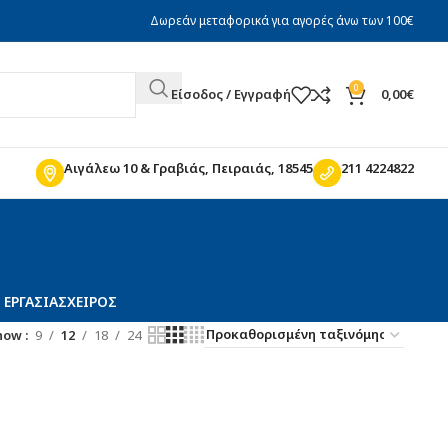
Δωρεάν μεταφορικά για αγορές άνω των 100€
0
Είσοδος / Εγγραφή
0,00
€
Αιγάλεω 10 & Γραβιάς, Πειραιάς, 18545
211 4224822
ΕΡΓΑΣΊΑΣ
ΧΕΙΡΌΣ
how
9
12
18
24