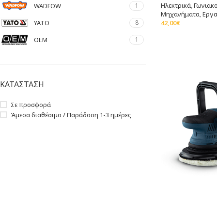
Ηλεκτρικά
,
Γωνιακο
WADFOW
1
Μηχανήματα
,
Εργα
42,00
€
YATO
8
Προσθήκη Στο Καλ
ΟΕΜ
1
ΚΑΤΑΣΤΑΣΗ
Σε προσφορά
Άμεσα διαθέσιμο / Παράδοση 1-3 ημέρες