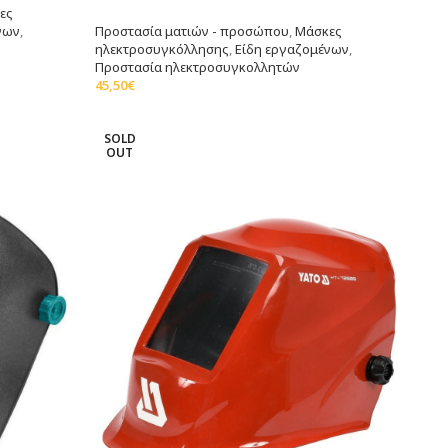
ες
νων
,
Προστασία ματιών - προσώπου
,
Μάσκες
ηλεκτροσυγκόλλησης
,
Είδη εργαζομένων
,
Προστασία ηλεκτροσυγκολλητών
45,50
€
Διαβάστε Περισσότερα
SOLD
OUT