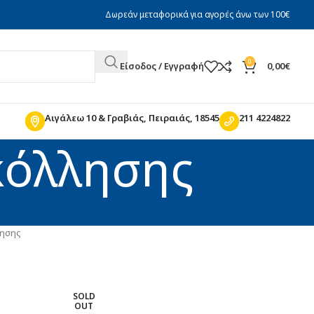
Δωρεάν μεταφορικά για αγορές άνω των 100€
0
Είσοδος / Εγγραφή
0,00
€
Αιγάλεω 10 & Γραβιάς, Πειραιάς, 18545
211 4224822
κόλλησης
λησης
SOLD
OUT