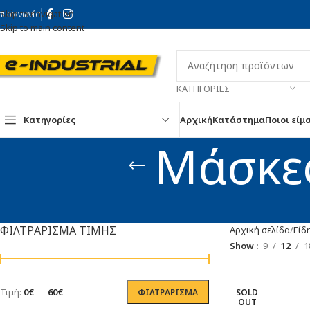
Skip to navigation
πικοινωνία
Skip to main content
ΚΑΤΗΓΟΡΊΕΣ
Κατηγορίες
Αρχική
Κατάστημα
Ποιοι είμ
Μάσκε
ΦΙΛΤΡΑΡΙΣΜΑ ΤΙΜΗΣ
Αρχική σελίδα
Είδ
Show
9
12
1
Τιμή:
0€
—
60€
ΦΙΛΤΡΆΡΙΣΜΑ
SOLD
OUT