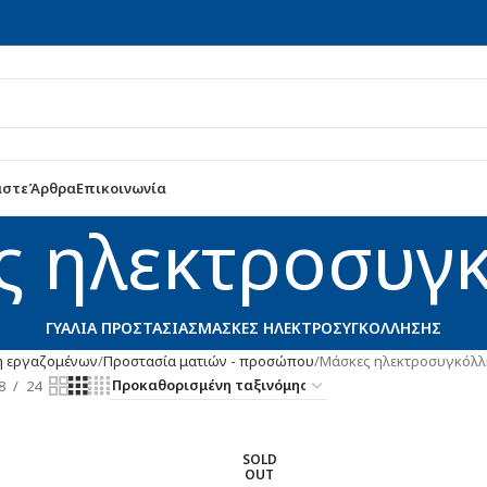
αστε
Άρθρα
Επικοινωνία
ς ηλεκτροσυγ
ΓΥΑΛΙΆ ΠΡΟΣΤΑΣΊΑΣ
ΜΆΣΚΕΣ ΗΛΕΚΤΡΟΣΥΓΚΌΛΛΗΣΗΣ
η εργαζομένων
Προστασία ματιών - προσώπου
Μάσκες ηλεκτροσυγκόλ
8
24
SOLD
OUT