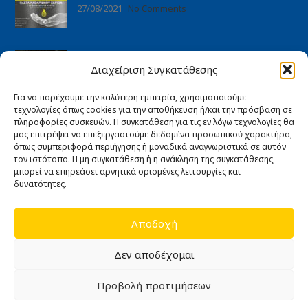
27/08/2021
No Comments
Πανιά – Στουπιά
Διαχείριση Συγκατάθεσης
27/08/2021
No Comments
Για να παρέχουμε την καλύτερη εμπειρία, χρησιμοποιούμε
τεχνολογίες όπως cookies για την αποθήκευση ή/και την πρόσβαση σε
ΠΛΗΡΟΦΟΡΊΕΣ
πληροφορίες συσκευών. Η συγκατάθεση για τις εν λόγω τεχνολογίες θα
μας επιτρέψει να επεξεργαστούμε δεδομένα προσωπικού χαρακτήρα,
Αρχική
όπως συμπεριφορά περιήγησης ή μοναδικά αναγνωριστικά σε αυτόν
Ποιοι είμαστε
τον ιστότοπο. Η μη συγκατάθεση ή η ανάκληση της συγκατάθεσης,
μπορεί να επηρεάσει αρνητικά ορισμένες λειτουργίες και
Άρθρα
δυνατότητες.
Επικοινωνία
Εγγύηση καλής λειτουργίας
Αποδοχή
ΧΡΉΣΙΜΑ
Δεν αποδέχομαι
Όροι Χρήσης
Προβολή προτιμήσεων
Πολιτική Απορρήτου
0
Πολιτική Cookies