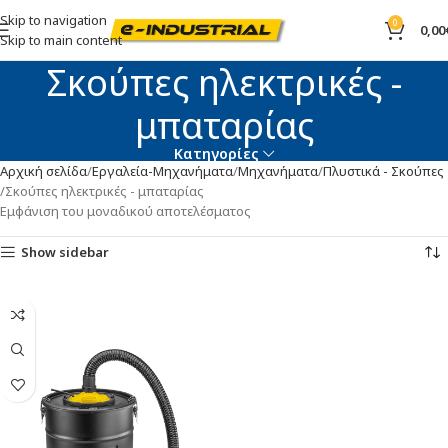
Skip to navigation
0
0,00
Skip to main content
Σκούπες ηλεκτρικές -
μπαταρίας
Κατηγορίες
Αρχική σελίδα
Εργαλεία-Μηχανήματα
Μηχανήματα
Πλυστικά - Σκούπες
Σκούπες ηλεκτρικές - μπαταρίας
Εμφάνιση του μοναδικού αποτελέσματος
Show sidebar