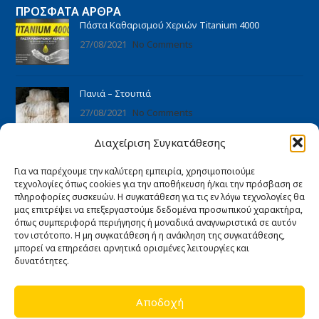
ΠΡΌΣΦΑΤΑ ΆΡΘΡΑ
Πάστα Καθαρισμού Χεριών Titanium 4000
27/08/2021
No Comments
Πανιά – Στουπιά
27/08/2021
No Comments
Διαχείριση Συγκατάθεσης
ΠΛΗΡΟΦΟΡΊΕΣ
Για να παρέχουμε την καλύτερη εμπειρία, χρησιμοποιούμε
Αρχική
τεχνολογίες όπως cookies για την αποθήκευση ή/και την πρόσβαση σε
Ποιοι είμαστε
πληροφορίες συσκευών. Η συγκατάθεση για τις εν λόγω τεχνολογίες θα
μας επιτρέψει να επεξεργαστούμε δεδομένα προσωπικού χαρακτήρα,
Άρθρα
όπως συμπεριφορά περιήγησης ή μοναδικά αναγνωριστικά σε αυτόν
τον ιστότοπο. Η μη συγκατάθεση ή η ανάκληση της συγκατάθεσης,
Επικοινωνία
μπορεί να επηρεάσει αρνητικά ορισμένες λειτουργίες και
Εγγύηση καλής λειτουργίας
δυνατότητες.
ΧΡΉΣΙΜΑ
Αποδοχή
Όροι Χρήσης