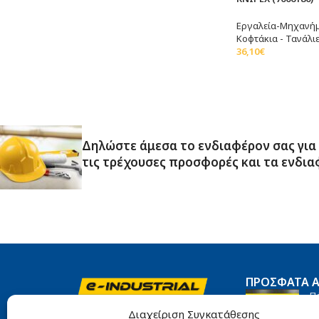
Εργαλεία-Μηχανή
Κοφτάκια - Τανάλι
36,10
€
Προσθήκη Στο Καλ
Δηλώστε άμεσα το ενδιαφέρον σας για
τις τρέχουσες προσφορές και τα ενδια
ΠΡΌΣΦΑΤΑ 
Π
Αιγάλεω 10, Πειραιάς, 185 45
Ti
Διαχείριση Συγκατάθεσης