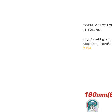
TOTAL ΜΠΡΟΣΤΟ
THT260702
Εργαλεία-Μηχανή
Κοφτάκια - Τανάλι
7,25
€
Προσθήκη Στο Καλ