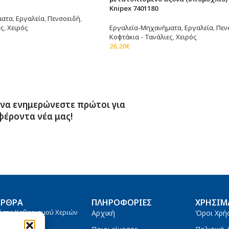
Knipex 7401180
ματα
,
Εργαλεία
,
Πενσοειδή
,
ες
,
Χειρός
Εργαλεία-Μηχανήματα
,
Εργαλεία
,
Πεν
Κοφτάκια - Τανάλιες
,
Χειρός
άθι
26,20
€
Προσθήκη Στο Καλάθι
 να ενημερώνεστε πρώτοι για
φέροντα νέα μας!
ΆΡΘΡΑ
ΠΛΗΡΟΦΟΡΊΕΣ
ΧΡΉΣΙΜ
άστα Καθαρισμού Χεριών
Αρχική
Όροι Χρή
tanium 4000