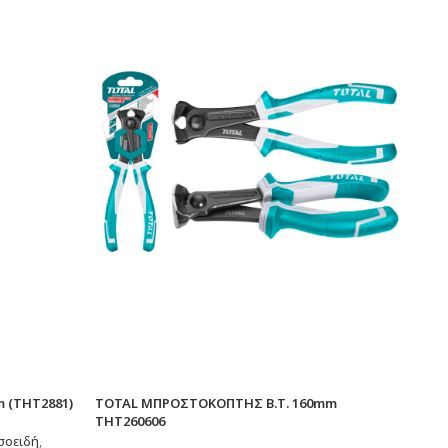
 (THT2881)
TOTAL ΜΠΡΟΣΤΟΚΟΠΤΗΣ Β.Τ. 160mm
THT260606
σοειδή
,