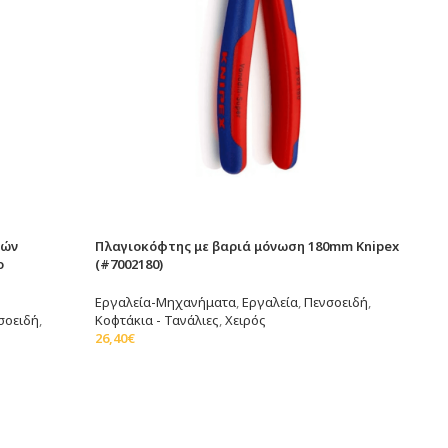
κών
Πλαγιοκόφτης με βαριά μόνωση 180mm Knipex
ο
(#7002180)
Εργαλεία-Μηχανήματα
,
Εργαλεία
,
Πενσοειδή
,
σοειδή
,
Κοφτάκια - Τανάλιες
,
Χειρός
26,40
€
Προσθήκη Στο Καλάθι