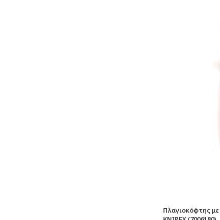
Πλαγιοκόφτης με
KNIPEX (7006180)