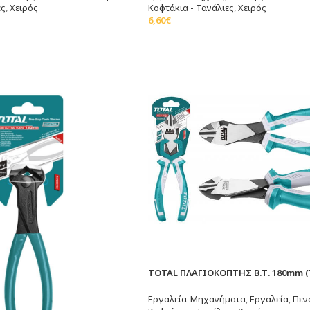
ες
,
Χειρός
Κοφτάκια - Τανάλιες
,
Χειρός
6,60
€
Προσθήκη Στο Καλάθι
TOTAL ΠΛΑΓΙΟΚΟΠΤΗΣ Β.Τ. 180mm (
Εργαλεία-Μηχανήματα
,
Εργαλεία
,
Πεν