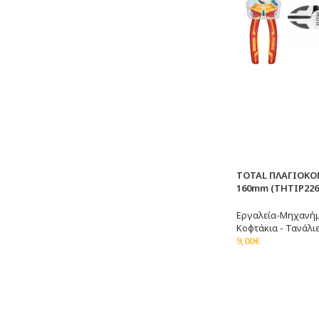
TOTAL ΠΛΑΓΙΟΚΟ
160mm (THTIP226
Εργαλεία-Μηχανή
Κοφτάκια - Τανάλι
9,00
€
Προσθήκη Στο Καλ