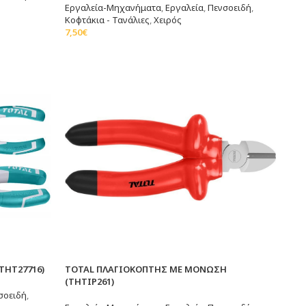
Εργαλεία-Μηχανήματα
,
Εργαλεία
,
Πενσοειδή
,
Κοφτάκια - Τανάλιες
,
Χειρός
7,50
€
Προσθήκη Στο Καλάθι
THT27716)
TOTAL ΠΛΑΓΙΟΚΟΠΤΗΣ ΜΕ ΜΟΝΩΣΗ
(THTIP261)
σοειδή
,