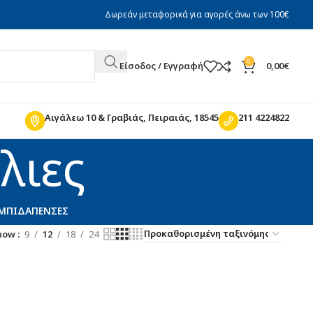
Δωρεάν μεταφορικά για αγορές άνω των 100€
0
Είσοδος / Εγγραφή
0,00
€
Αιγάλεω 10 & Γραβιάς, Πειραιάς, 18545
211 4224822
λιες
ΊΜΠΙΔΑ
ΠΈΝΣΕΣ
how
9
12
18
24