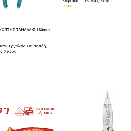
Κοφτάκια - Τανάλιες
,
Χειρός
7,50
€
Προσθήκη Στο Καλάθι
ΚΟΠΤΗΣ ΤΑΝΑΛΑΚΙ 180mm
ματα
,
Εργαλεία
,
Πενσοειδή
,
ες
,
Χειρός
άθι