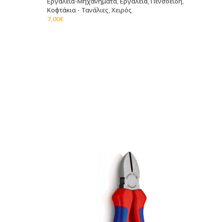
Εργαλεία-Μηχανήματα
,
Εργαλεία
,
Πενσοειδή
,
Κοφτάκια - Τανάλιες
,
Χειρός
7,00
€
Προσθήκη Στο Καλάθι