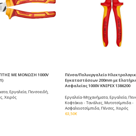
ΠΤΗΣ ΜΕ ΜΟΝΩΣΗ 1000V
Πένσα/Πολυεργαλείο Ηλεκτρολογι
1)
Εγκαταστάσεων 200mm με Ελατήρι
Ασφαλείας 1000V KNIPEX 1386200
ματα
,
Εργαλεία
,
Πενσοειδή
,
ες
,
Χειρός
Εργαλεία-Μηχανήματα
,
Εργαλεία
,
Πεν
Κοφτάκια - Τανάλιες
,
Μυτοτσίμπιδα -
άθι
Ασφαλειοτσίμπιδα
,
Πένσες
,
Χειρός
63,50
€
Προσθήκη Στο Καλάθι