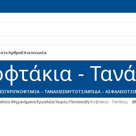
αστε
Άρθρα
Επικοινωνία
φτάκια - Τανά
ΕΣ
ΓΚΡΙΠ
ΚΟΦΤΆΚΙΑ – ΤΑΝΆΛΙΕΣ
ΜΥΤΟΤΣΊΜΠΙΔΑ – ΑΣΦΑΛΕΙΟΤΣ
αλεία-Μηχανήματα
Εργαλεία
Χειρός
Πενσοειδή
Κοφτάκια - Τανάλιες
S