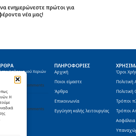
 να ενημερώνεστε πρώτοι για
φέροντα νέα μας!
ΆΡΘΡΑ
ΠΛΗΡΟΦΟΡΊΕΣ
ΧΡΉΣΙΜ
άστα Καθαρισμού Χεριών
Αρχική
Όροι Χρή
tanium 4000
Ποιοι είμαστε
Πολιτική
/08/2021
No Comments
Άρθρα
Πολιτική 
 όπως
υών. Η
νιά – Στουπιά
Επικοινωνία
Τρόποι π
στούμε
οναδικά
/08/2021
No Comments
Εγγύηση καλής λειτουργίας
Τρόποι Α
της
ι
Ασφάλεια
Υπαναχώ