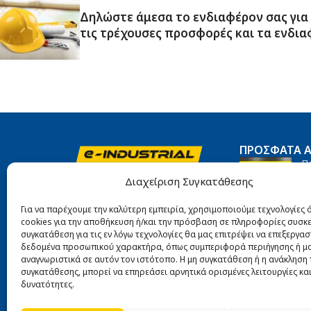
Δηλώστε άμεσα το ενδιαφέρον σας για
τις τρέχουσες προσφορές και τα ενδια
ΠΡΌΣΦΑΤΑ 
Π
Αιγάλεω 10, Πειραιάς, 185 45
Ti
Διαχείριση Συγκατάθεσης
27
211 422 4822
Για να παρέχουμε την καλύτερη εμπειρία, χρησιμοποιούμε τεχνολογίες
info@e-industrial.gr
cookies για την αποθήκευση ή/και την πρόσβαση σε πληροφορίες συσκε
Πα
συγκατάθεση για τις εν λόγω τεχνολογίες θα μας επιτρέψει να επεξεργα
δεδομένα προσωπικού χαρακτήρα, όπως συμπεριφορά περιήγησης ή μ
27
αναγνωριστικά σε αυτόν τον ιστότοπο. Η μη συγκατάθεση ή η ανάκληση 
συγκατάθεσης, μπορεί να επηρεάσει αρνητικά ορισμένες λειτουργίες κα
δυνατότητες.