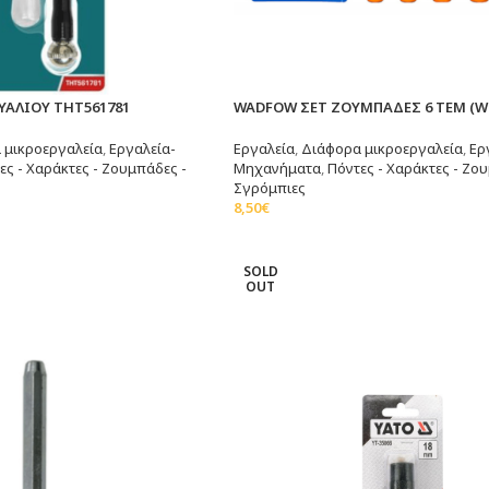
ΥΑΛΙΟΥ THT561781
WADFOW ΣΕΤ ΖΟΥΜΠΑΔΕΣ 6 ΤΕΜ (W
 μικροεργαλεία
,
Εργαλεία-
Εργαλεία
,
Διάφορα μικροεργαλεία
,
Ερ
ες - Χαράκτες - Ζουμπάδες -
Μηχανήματα
,
Πόντες - Χαράκτες - Ζο
Σγρόμπιες
8,50
€
άθι
Προσθήκη Στο Καλάθι
SOLD
OUT