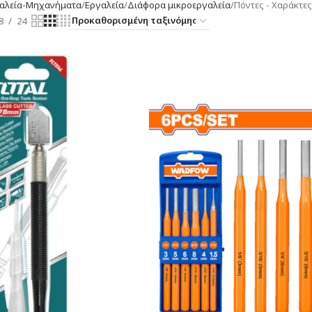
αλεία-Μηχανήματα
Εργαλεία
Διάφορα μικροεργαλεία
Πόντες - Χαράκτε
8
24