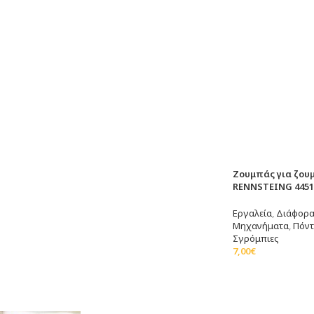
Ζουμπάς για ζου
RENNSTEING 4451
Εργαλεία
,
Διάφορα
Μηχανήματα
,
Πόντ
Σγρόμπιες
7,00
€
Προσθήκη Στο Καλ