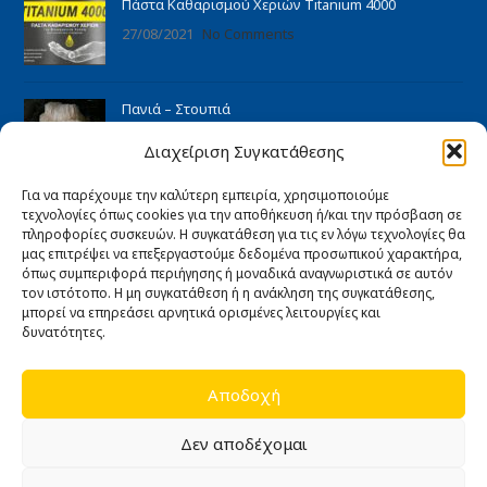
Πάστα Καθαρισμού Χεριών Titanium 4000
27/08/2021
No Comments
Πανιά – Στουπιά
27/08/2021
No Comments
Διαχείριση Συγκατάθεσης
Για να παρέχουμε την καλύτερη εμπειρία, χρησιμοποιούμε
ΠΛΗΡΟΦΟΡΊΕΣ
τεχνολογίες όπως cookies για την αποθήκευση ή/και την πρόσβαση σε
Αρχική
πληροφορίες συσκευών. Η συγκατάθεση για τις εν λόγω τεχνολογίες θα
μας επιτρέψει να επεξεργαστούμε δεδομένα προσωπικού χαρακτήρα,
Ποιοι είμαστε
όπως συμπεριφορά περιήγησης ή μοναδικά αναγνωριστικά σε αυτόν
τον ιστότοπο. Η μη συγκατάθεση ή η ανάκληση της συγκατάθεσης,
Άρθρα
μπορεί να επηρεάσει αρνητικά ορισμένες λειτουργίες και
Επικοινωνία
δυνατότητες.
Εγγύηση καλής λειτουργίας
Αποδοχή
ΧΡΉΣΙΜΑ
Όροι Χρήσης
Δεν αποδέχομαι
Πολιτική Απορρήτου