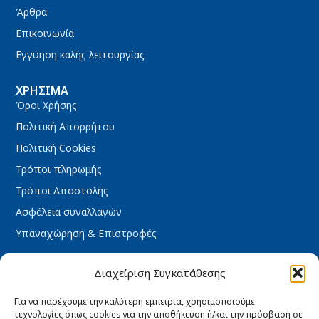
Άρθρα
Επικοινωνία
Εγγύηση καλής λειτουργίας
ΧΡΉΣΙΜΑ
Όροι Χρήσης
Πολιτική Απορρήτου
Πολιτική Cookies
Τρόποι πληρωμής
Τρόποι Αποστολής
Ασφάλεια συναλλαγών
Υπαναχώρηση & Επιστροφές
ΩΡΆΡΙΟ ΚΑΤΑΣΤΉΜΑΤΟΣ
Διαχείριση Συγκατάθεσης
Δευτέρα : 08:30 – 16:30
Τρίτη : 08:30 – 16:30
Για να παρέχουμε την καλύτερη εμπειρία, χρησιμοποιούμε
τεχνολογίες όπως cookies για την αποθήκευση ή/και την πρόσβαση σε
Τετάρτη : 08:30 – 16:30