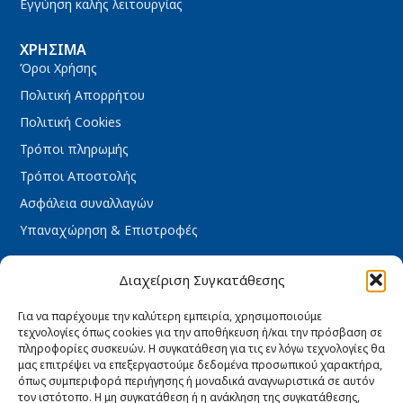
Εγγύηση καλής λειτουργίας
ΧΡΉΣΙΜΑ
Όροι Χρήσης
Πολιτική Απορρήτου
Πολιτική Cookies
Τρόποι πληρωμής
Τρόποι Αποστολής
Ασφάλεια συναλλαγών
Υπαναχώρηση & Επιστροφές
ΩΡΆΡΙΟ ΚΑΤΑΣΤΉΜΑΤΟΣ
Διαχείριση Συγκατάθεσης
Δευτέρα : 08:30 – 16:30
Τρίτη : 08:30 – 16:30
Για να παρέχουμε την καλύτερη εμπειρία, χρησιμοποιούμε
τεχνολογίες όπως cookies για την αποθήκευση ή/και την πρόσβαση σε
Τετάρτη : 08:30 – 16:30
πληροφορίες συσκευών. Η συγκατάθεση για τις εν λόγω τεχνολογίες θα
Πέμπτη : 08:30 – 16:30
μας επιτρέψει να επεξεργαστούμε δεδομένα προσωπικού χαρακτήρα,
όπως συμπεριφορά περιήγησης ή μοναδικά αναγνωριστικά σε αυτόν
Παρασκευή : 08:30 – 16:30
τον ιστότοπο. Η μη συγκατάθεση ή η ανάκληση της συγκατάθεσης,