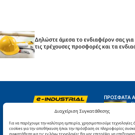
Δηλώστε άμεσα το ενδιαφέρον σας για
τις τρέχουσες προσφορές και τα ενδια
ΠΡΌΣΦΑΤΑ 
Π
Αιγάλεω 10, Πειραιάς, 185 45
Ti
Διαχείριση Συγκατάθεσης
27
211 422 4822
Για να παρέχουμε την καλύτερη εμπειρία, χρησιμοποιούμε τεχνολογίες
info@e-industrial.gr
cookies για την αποθήκευση ή/και την πρόσβαση σε πληροφορίες συσκε
Πα
συγκατάθεση για τις εν λόγω τεχνολογίες θα μας επιτρέψει να επεξεργα