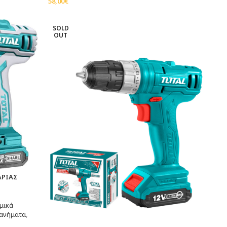
58,00
€
Προσθήκη Στο Καλάθι
SOLD
OUT
ΑΡΙΑΣ
μικά
ανήματα
,