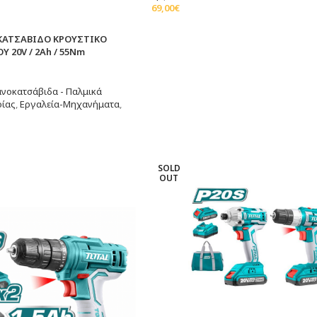
69,00
€
Διαβάστε Περισσότερα
ΚΑΤΣΑΒΙΔΟ ΚΡΟΥΣΤΙΚΟ
 20V / 2Ah / 55Nm
νοκατσάβιδα - Παλμικά
ρίας
,
Εργαλεία-Μηχανήματα
,
τερα
SOLD
OUT