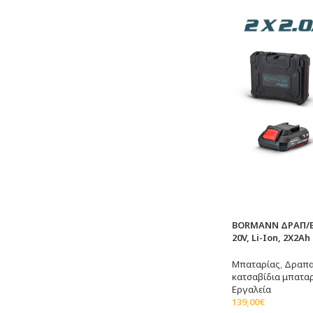
BORMANN ΔΡΑΠ/Β
20V, Li-Ion, 2X2A
Μπαταρίας
,
Δραπα
κατσαβίδια μπατα
Εργαλεία
139,00
€
Προσθήκη Στο Καλ