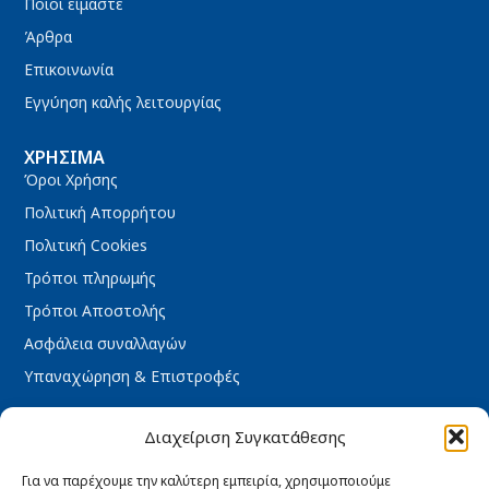
Ποιοι είμαστε
Άρθρα
Επικοινωνία
Εγγύηση καλής λειτουργίας
ΧΡΉΣΙΜΑ
Όροι Χρήσης
Πολιτική Απορρήτου
Πολιτική Cookies
Τρόποι πληρωμής
Τρόποι Αποστολής
Ασφάλεια συναλλαγών
Υπαναχώρηση & Επιστροφές
ΩΡΆΡΙΟ ΚΑΤΑΣΤΉΜΑΤΟΣ
Διαχείριση Συγκατάθεσης
Δευτέρα : 08:30 – 16:30
Τρίτη : 08:30 – 16:30
Για να παρέχουμε την καλύτερη εμπειρία, χρησιμοποιούμε