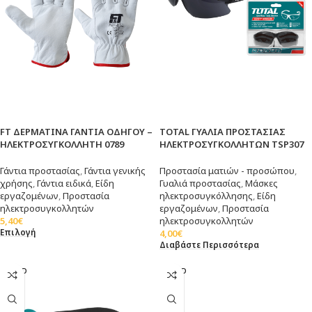
FT ΔΕΡΜΑΤΙΝΑ ΓΑΝΤΙΑ ΟΔΗΓΟΥ –
TOTAL ΓΥΑΛΙΑ ΠΡΟΣΤΑΣΙΑΣ
ΗΛΕΚΤΡΟΣΥΓΚΟΛΛΗΤΗ 0789
ΗΛΕΚΤΡΟΣΥΓΚΟΛΛΗΤΩΝ TSP307
Γάντια προστασίας
,
Γάντια γενικής
Προστασία ματιών - προσώπου
,
χρήσης
,
Γάντια ειδικά
,
Είδη
Γυαλιά προστασίας
,
Μάσκες
εργαζομένων
,
Προστασία
ηλεκτροσυγκόλλησης
,
Είδη
ηλεκτροσυγκολλητών
εργαζομένων
,
Προστασία
5,40
€
ηλεκτροσυγκολλητών
Επιλογή
4,00
€
Διαβάστε Περισσότερα
SOLD
SOLD
OUT
OUT