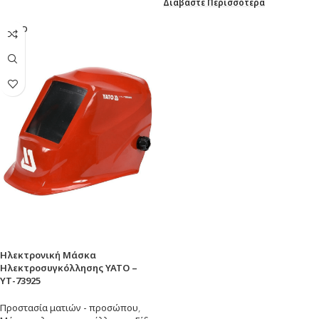
Διαβάστε Περισσότερα
SOLD
OUT
Ηλεκτρονική Μάσκα
Ηλεκτροσυγκόλλησης YATO –
ΥΤ-73925
Προστασία ματιών - προσώπου
,