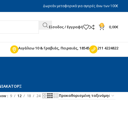
Δωρεάν μεταφορικά για αγορές άνω των 100€
0
Είσοδος / Εγγραφή
0,00
€
Αιγάλεω 10 & Γραβιάς, Πειραιάς, 18545
211 4224822
ΝΙΑΚΆ
ΤΌΡΞ
how
9
12
18
24