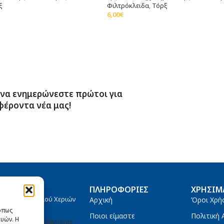
ξ
Φιλτρόκλειδα
,
Τόρξ
6,00
€
Προσθήκη Στο Καλάθι
 να ενημερώνεστε πρώτοι για
φέροντα νέα μας!
ΆΡΘΡΑ
ΠΛΗΡΟΦΟΡΊΕΣ
ΧΡΉΣΙΜ
άστα Καθαρισμού Χεριών
Αρχική
Όροι Χρή
tanium 4000
 όπως
Ποιοι είμαστε
Πολιτική
υών. Η
/08/2021
No Comments