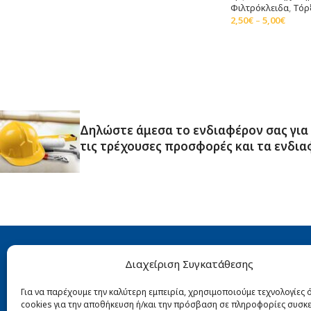
Φιλτρόκλειδα
,
Τόρ
2,50
€
–
5,00
€
Επιλογή
Δηλώστε άμεσα το ενδιαφέρον σας για
τις τρέχουσες προσφορές και τα ενδια
ΠΡΌΣΦΑΤΑ 
Διαχείριση Συγκατάθεσης
Π
Αιγάλεω 10, Πειραιάς, 185 45
Ti
Για να παρέχουμε την καλύτερη εμπειρία, χρησιμοποιούμε τεχνολογίες
cookies για την αποθήκευση ή/και την πρόσβαση σε πληροφορίες συσκε
27
211 422 4822