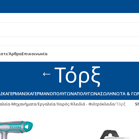
αστε
Άρθρα
Επικοινωνία
Τόρξ
ΛΙΚΆ
ΓΕΡΜΑΝΙΚΆ
ΓΕΡΜΑΝΟΠΟΛΎΓΩΝΑ
ΠΟΛΎΓΩΝΑ
ΣΩΛΗΝΩΤΆ & ΓΩ
αλεία-Μηχανήματα
Εργαλεία
Χειρός
Κλειδιά - Φιλτρόκλειδα
Τόρξ
S