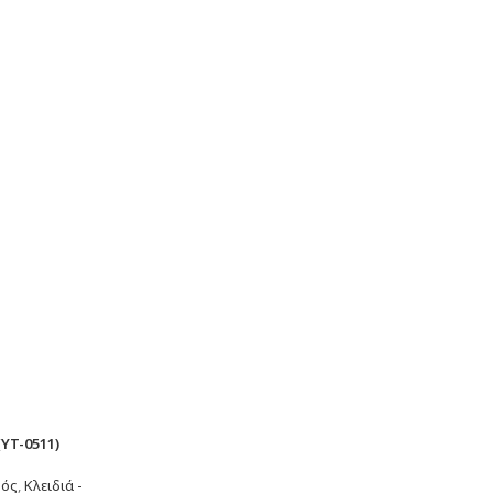
YT-0511)
ρός
,
Κλειδιά -