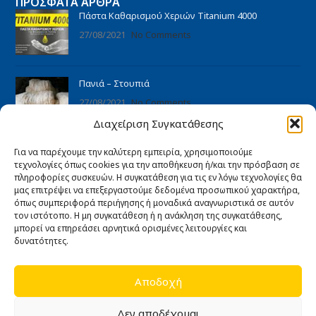
ΠΡΌΣΦΑΤΑ ΆΡΘΡΑ
Πάστα Καθαρισμού Χεριών Titanium 4000
27/08/2021
No Comments
Πανιά – Στουπιά
27/08/2021
No Comments
Διαχείριση Συγκατάθεσης
ΠΛΗΡΟΦΟΡΊΕΣ
Για να παρέχουμε την καλύτερη εμπειρία, χρησιμοποιούμε
Αρχική
τεχνολογίες όπως cookies για την αποθήκευση ή/και την πρόσβαση σε
πληροφορίες συσκευών. Η συγκατάθεση για τις εν λόγω τεχνολογίες θα
Ποιοι είμαστε
μας επιτρέψει να επεξεργαστούμε δεδομένα προσωπικού χαρακτήρα,
όπως συμπεριφορά περιήγησης ή μοναδικά αναγνωριστικά σε αυτόν
Άρθρα
τον ιστότοπο. Η μη συγκατάθεση ή η ανάκληση της συγκατάθεσης,
Επικοινωνία
μπορεί να επηρεάσει αρνητικά ορισμένες λειτουργίες και
δυνατότητες.
Εγγύηση καλής λειτουργίας
Αποδοχή
ΧΡΉΣΙΜΑ
Όροι Χρήσης
Δεν αποδέχομαι