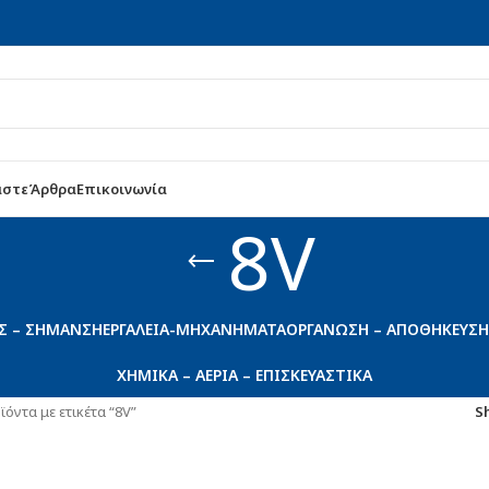
αστε
Άρθρα
Επικοινωνία
8V
Σ – ΣΉΜΑΝΣΗ
ΕΡΓΑΛΕΊΑ-ΜΗΧΑΝΉΜΑΤΑ
ΟΡΓΆΝΩΣΗ – ΑΠΟΘΉΚΕΥΣΗ
ΧΗΜΙΚΆ – ΑΈΡΙΑ – ΕΠΙΣΚΕΥΑΣΤΙΚΆ
ϊόντα με ετικέτα “8V”
S