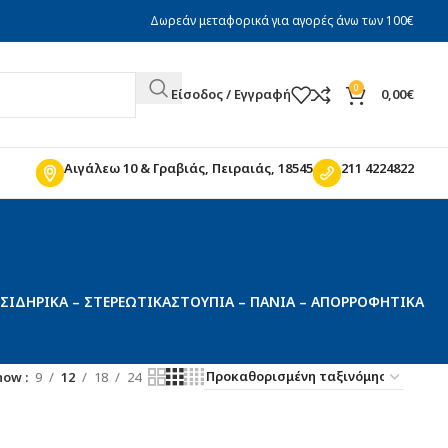
Δωρεάν μεταφορικά για αγορές άνω των 100€
0
Είσοδος / Εγγραφή
0,00
€
Αιγάλεω 10 & Γραβιάς, Πειραιάς, 18545
211 4224822
ΣΙΔΗΡΙΚΆ – ΣΤΕΡΕΩΤΙΚΆ
ΣΤΟΥΠΙΆ – ΠΑΝΙΆ – ΑΠΟΡΡΟΦΗΤΙΚΆ
how
9
12
18
24