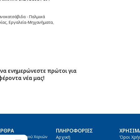
νοκατσάβιδα - Παλμικά
ρίας
,
Εργαλεία-Μηχανήματα
,
τερα
 να ενημερώνεστε πρώτοι για
φέροντα νέα μας!
ΆΡΘΡΑ
ΠΛΗΡΟΦΟΡΊΕΣ
ΧΡΉΣΙΜ
άστα Καθαρισμού Χεριών
Αρχική
Όροι Χρή