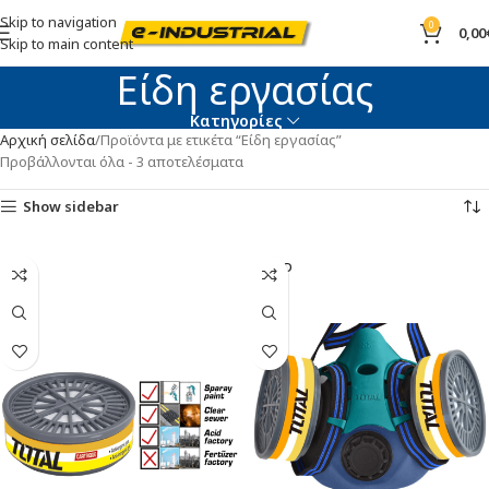
Skip to navigation
0
0,00
Skip to main content
Είδη εργασίας
Κατηγορίες
Αρχική σελίδα
Προϊόντα με ετικέτα “Είδη εργασίας”
Προβάλλονται όλα - 3 αποτελέσματα
Show sidebar
SOLD
OUT