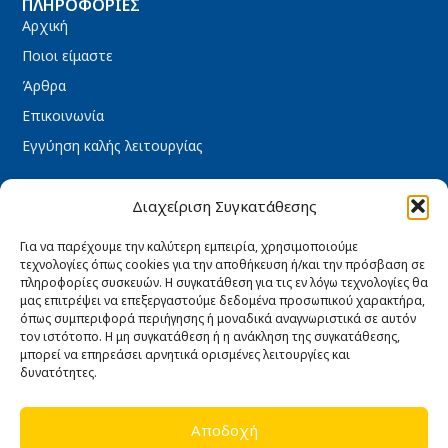
ΠΛΗΡΟΦΟΡΊΕΣ
Αρχική
Ποιοι είμαστε
Άρθρα
Επικοινωνία
Εγγύηση καλής λειτουργίας
ΧΡΉΣΙΜΑ
Διαχείριση Συγκατάθεσης
Όροι Χρήσης
Πολιτική Απορρήτου
Για να παρέχουμε την καλύτερη εμπειρία, χρησιμοποιούμε
τεχνολογίες όπως cookies για την αποθήκευση ή/και την πρόσβαση σε
Πολιτική Cookies
πληροφορίες συσκευών. Η συγκατάθεση για τις εν λόγω τεχνολογίες θα
μας επιτρέψει να επεξεργαστούμε δεδομένα προσωπικού χαρακτήρα,
Τρόποι πληρωμής
όπως συμπεριφορά περιήγησης ή μοναδικά αναγνωριστικά σε αυτόν
Τρόποι Αποστολής
τον ιστότοπο. Η μη συγκατάθεση ή η ανάκληση της συγκατάθεσης,
μπορεί να επηρεάσει αρνητικά ορισμένες λειτουργίες και
Ασφάλεια συναλλαγών
δυνατότητες.
Υπαναχώρηση & Επιστροφές
Αποδοχή
ΩΡΆΡΙΟ ΚΑΤΑΣΤΉΜΑΤΟΣ