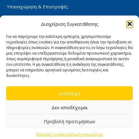
Υπαναχώρηση & Επιστροφές
ΩΡΆΡΙΟ ΚΑΤΑΣΤΉΜΑΤΟΣ
Διαχείριση Συγκατάθεσης
Δευτέρα : 08:30 – 16:30
Τρίτη : 08:30 – 16:30
Για να παρέχουμε την καλύτερη εμπειρία, χρησιμοποιούμε
τεχνολογίες όπως cookies για την αποθήκευση ή/και την πρόσβαση σε
Τετάρτη : 08:30 – 16:30
πληροφορίες συσκευών. Η συγκατάθεση για τις εν λόγω τεχνολογίες θα
Πέμπτη : 08:30 – 16:30
μας επιτρέψει να επεξεργαστούμε δεδομένα προσωπικού χαρακτήρα,
όπως συμπεριφορά περιήγησης ή μοναδικά αναγνωριστικά σε αυτόν
Παρασκευή : 08:30 – 16:30
τον ιστότοπο. Η μη συγκατάθεση ή η ανάκληση της συγκατάθεσης,
Σάββατο κλειστά
μπορεί να επηρεάσει αρνητικά ορισμένες λειτουργίες και
δυνατότητες.
Κυριακή κλειστά
Αποδοχή
Δεν αποδέχομαι
Copyright 2026 © e-industrial
Developed by
Algoria
Προβολή προτιμήσεων
0
Πολιτική Cookies
Δήλωση Απορρήτου
Shop
Filters
Wishlist
Cart
My account