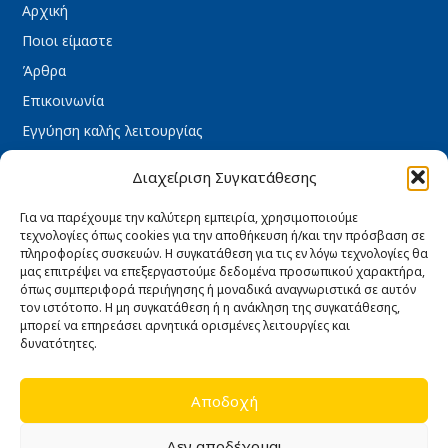
Αρχική
Ποιοι είμαστε
Άρθρα
Επικοινωνία
Εγγύηση καλής λειτουργίας
Διαχείριση Συγκατάθεσης
ΧΡΉΣΙΜΑ
Όροι Χρήσης
Για να παρέχουμε την καλύτερη εμπειρία, χρησιμοποιούμε
Πολιτική Απορρήτου
τεχνολογίες όπως cookies για την αποθήκευση ή/και την πρόσβαση σε
πληροφορίες συσκευών. Η συγκατάθεση για τις εν λόγω τεχνολογίες θα
Πολιτική Cookies
μας επιτρέψει να επεξεργαστούμε δεδομένα προσωπικού χαρακτήρα,
όπως συμπεριφορά περιήγησης ή μοναδικά αναγνωριστικά σε αυτόν
Τρόποι πληρωμής
τον ιστότοπο. Η μη συγκατάθεση ή η ανάκληση της συγκατάθεσης,
Τρόποι Αποστολής
μπορεί να επηρεάσει αρνητικά ορισμένες λειτουργίες και
δυνατότητες.
Ασφάλεια συναλλαγών
Υπαναχώρηση & Επιστροφές
Αποδοχή
ΩΡΆΡΙΟ ΚΑΤΑΣΤΉΜΑΤΟΣ
Δεν αποδέχομαι
Δευτέρα : 08:30 – 16:30