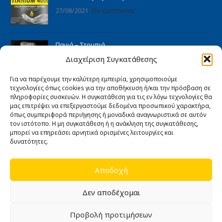
27/08/2021
No Comments
Πανιά – Στουπιά
27/08/2021
No Comments
Διαχείριση Συγκατάθεσης
Για να παρέχουμε την καλύτερη εμπειρία, χρησιμοποιούμε
τεχνολογίες όπως cookies για την αποθήκευση ή/και την πρόσβαση σε
ΠΛΗΡΟΦΟΡΊΕΣ
πληροφορίες συσκευών. Η συγκατάθεση για τις εν λόγω τεχνολογίες θα
Αρχική
μας επιτρέψει να επεξεργαστούμε δεδομένα προσωπικού χαρακτήρα,
όπως συμπεριφορά περιήγησης ή μοναδικά αναγνωριστικά σε αυτόν
Ποιοι είμαστε
τον ιστότοπο. Η μη συγκατάθεση ή η ανάκληση της συγκατάθεσης,
Άρθρα
μπορεί να επηρεάσει αρνητικά ορισμένες λειτουργίες και
δυνατότητες.
Επικοινωνία
Εγγύηση καλής λειτουργίας
Αποδοχή
ΧΡΉΣΙΜΑ
Δεν αποδέχομαι
Όροι Χρήσης
Πολιτική Απορρήτου
Προβολή προτιμήσεων