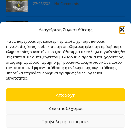
27/08/2021
No Comments
Πανιά – Στουπιά
Διαχείριση Συγκατάθεσης
27/08/2021
No Comments
Για να παρέχουμε την καλύτερη εμπειρία, χρησιμοποιούμε
τεχνολογίες όπως cookies για την αποθήκευση ή/και την πρόσβαση σε
ΠΛΗΡΟΦΟΡΊΕΣ
πληροφορίες συσκευών. Η συγκατάθεση για τις εν λόγω τεχνολογίες θα
μας επιτρέψει να επεξεργαστούμε δεδομένα προσωπικού χαρακτήρα,
Αρχική
όπως συμπεριφορά περιήγησης ή μοναδικά αναγνωριστικά σε αυτόν
Ποιοι είμαστε
τον ιστότοπο. Η μη συγκατάθεση ή η ανάκληση της συγκατάθεσης,
μπορεί να επηρεάσει αρνητικά ορισμένες λειτουργίες και
Άρθρα
δυνατότητες.
Επικοινωνία
Εγγύηση καλής λειτουργίας
Αποδοχή
ΧΡΉΣΙΜΑ
Δεν αποδέχομαι
Όροι Χρήσης
Προβολή προτιμήσεων
Πολιτική Απορρήτου
0
Πολιτική Cookies