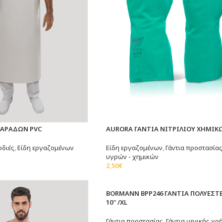
ΜΑΡΑΔΩΝ PVC
AURORA ΓΑΝΤΙΑ ΝΙΤΡΙΛΙΟΥ ΧΗΜΙΚ
οδιές
,
Είδη εργαζομένων
Είδη εργαζομένων
,
Γάντια προστασία
υγρών - χημικών
τερα
2,50
€
Επιλογή
BORMANN BPP246 ΓΑΝΤΙΑ ΠΟΛΥΕΣΤΕ
10″ /XL
Γάντια προστασίας
,
Γάντια γενικής χρ