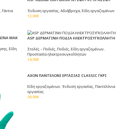
OUT
ς
,
Γάντια
Ένδυση εργασίας
,
Αδιάβροχα
,
Είδη εργαζομένων
13,00
€
Επιλογή
ΝΙΝΑ ΜΑΚ
ASP ΔΕΡΜΑΤΙΝΗ ΠΟΔΙΑ ΗΛΕΚΤΡΟΣΥΓΚΟΛΛΗΤΗ
ήσης
,
Είδη
Στολές – Ποδιές
,
Ποδιές
,
Είδη εργαζομένων
,
Προστασία ηλεκτροσυγκολλητών
14,00
€
Προσθήκη Στο Καλάθι
SOLD
AXON ΠΑΝΤΕΛΟΝΙ ΕΡΓΑΣΙΑΣ CLASSIC ΓΚΡΙ
OUT
Είδη εργαζομένων
,
Ένδυση εργασίας
,
Παντελόνια
εργασίας
20,00
€
Επιλογή