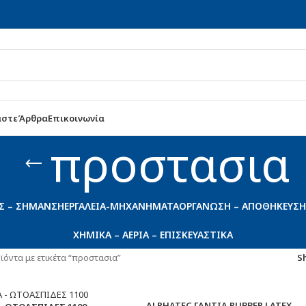
αστε
Άρθρα
Επικοινωνία
προστασια
Σ – ΣΉΜΑΝΣΗ
ΕΡΓΑΛΕΊΑ-ΜΗΧΑΝΉΜΑΤΑ
ΟΡΓΆΝΩΣΗ – ΑΠΟΘΉΚΕΥΣΗ
ΧΗΜΙΚΆ – ΑΈΡΙΑ – ΕΠΙΣΚΕΥΑΣΤΙΚΆ
ϊόντα με ετικέτα “προστασια”
S
ALPHATEC ΓΑΝΤΙΑ RUBBER LATEX