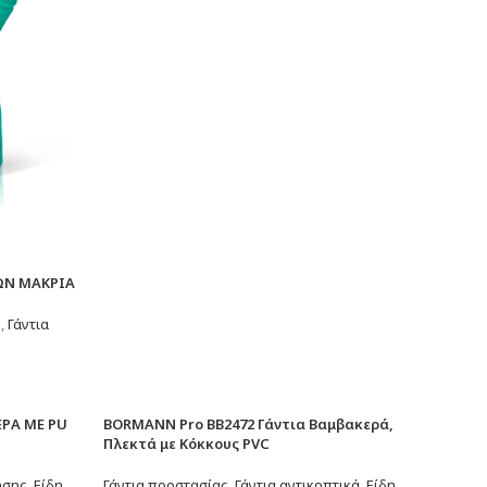
ΩΝ ΜΑΚΡΙΑ
ς
,
Γάντια
ΡΑ ΜΕ PU
BORMANN Pro BB2472 Γάντια Βαμβακερά,
Πλεκτά με Κόκκους PVC
ήσης
,
Είδη
Γάντια προστασίας
,
Γάντια αντικοπτικά
,
Είδη