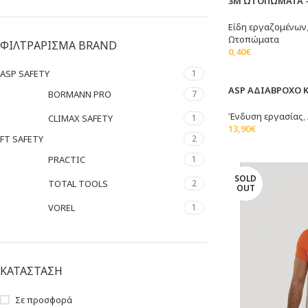
3Μ ΩΤΟΠΩΜΑΤΑ –
Είδη εργαζομένων
Ωτοπώματα
ΦΙΛΤΡΑΡΙΣΜΑ BRAND
0,40
€
Προσθήκη Στο Καλ
ASP SAFETY
1
SOLD
ASP ΑΔΙΑΒΡΟΧΟ 
BORMANN PRO
7
OUT
Ένδυση εργασίας
,
CLIMAX SAFETY
1
13,90
€
FT SAFETY
2
Επιλογή
PRACTIC
1
SOLD
TOTAL TOOLS
2
OUT
VOREL
1
ΚΑΤΑΣΤΑΣΗ
Σε προσφορά