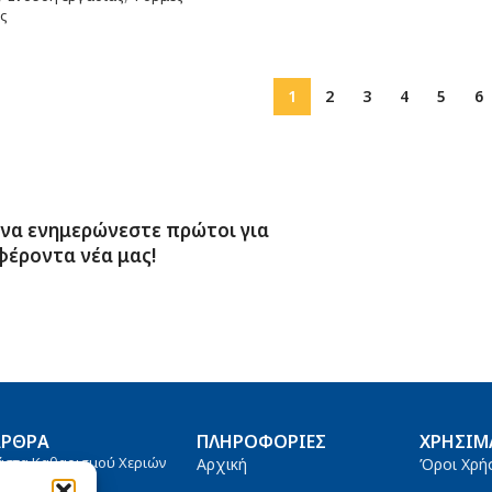
ας
1
2
3
4
5
6
 να ενημερώνεστε πρώτοι για
φέροντα νέα μας!
ΆΡΘΡΑ
ΠΛΗΡΟΦΟΡΊΕΣ
ΧΡΉΣΙΜ
άστα Καθαρισμού Χεριών
Αρχική
Όροι Χρή
tanium 4000