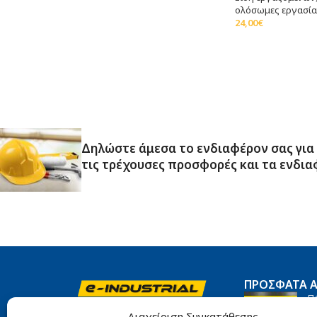
ολόσωμες εργασί
24,00
€
Επιλογή
Δηλώστε άμεσα το ενδιαφέρον σας για
τις τρέχουσες προσφορές και τα ενδια
ΠΡΌΣΦΑΤΑ 
Π
Αιγάλεω 10, Πειραιάς, 185 45
Ti
Διαχείριση Συγκατάθεσης