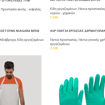
 ΩΤΟΑΣΠΙΔΕΣ 1100
Είδη εργαζομένων
,
Γάντια προστασία
,
Προστασία ακοής - κεφαλής
,
υγρών - χημικών
5,50
€
Επιλογή
άθι
SOLD
ΚΟΣΤΟΥΜΙ NIAGARA ΜΠΛΕ
ASP ΓΑΝΤΙΑ ΕΡΓΑΣΙΑΣ ΔΕΡΜΑΤΟΠΑ
OUT
Αδιάβροχα
,
Είδη εργαζομένων
Γάντια προστασίας
,
Γάντια γενικής χρ
εργαζομένων
2,50
€
Επιλογή