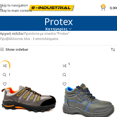
Skip to navigation
0
0,00
Skip to main content
Protex
Κατηγορίες
Αρχική σελίδα
Προϊόντα με ετικέτα “Protex”
Προβάλλονται όλα - 3 αποτελέσματα
Show sidebar
SOLD
-9%
OUT
SOLD
OUT