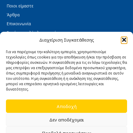
Ποιοι είμαστε
Άρθρα
Επικοινωνία
Εγγύηση καλής λειτουργίας
Διαχείριση Συγκατάθεσης
ΧΡΉΣΙΜΑ
Για να παρέχουμε την καλύτερη εμπειρία, χρησιμοποιούμε
Όροι Χρήσης
τεχνολογίες όπως cookies για την αποθήκευση ή/και την πρόσβαση σε
Πολιτική Απορρήτου
πληροφορίες συσκευών. Η συγκατάθεση για τις εν λόγω τεχνολογίες θα
μας επιτρέψει να επεξεργαστούμε δεδομένα προσωπικού χαρακτήρα,
Πολιτική Cookies
όπως συμπεριφορά περιήγησης ή μοναδικά αναγνωριστικά σε αυτόν
τον ιστότοπο. Η μη συγκατάθεση ή η ανάκληση της συγκατάθεσης,
Τρόποι πληρωμής
μπορεί να επηρεάσει αρνητικά ορισμένες λειτουργίες και
Τρόποι Αποστολής
δυνατότητες.
Ασφάλεια συναλλαγών
Αποδοχή
Υπαναχώρηση & Επιστροφές
Δεν αποδέχομαι
ΩΡΆΡΙΟ ΚΑΤΑΣΤΉΜΑΤΟΣ
Δευτέρα : 08:30 – 16:30
Προβολή προτιμήσεων