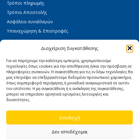
Τρόποι πληρωμής
Τρόποι Αποστολής
Ασφάλεια συναλλαγών
Υπαναχώρηση & Επιστροφές
ΩΡΆΡΙΟ ΚΑΤΑΣΤΉΜΑΤΟΣ
Διαχείριση Συγκατάθεσης
Δευτέρα : 08:30 – 16:30
Τρίτη : 08:30 – 16:30
Για να παρέχουμε την καλύτερη εμπειρία, χρησιμοποιούμε
τεχνολογίες όπως cookies για την αποθήκευση ή/και την πρόσβαση σε
Τετάρτη : 08:30 – 16:30
πληροφορίες συσκευών. Η συγκατάθεση για τις εν λόγω τεχνολογίες θα
Πέμπτη : 08:30 – 16:30
μας επιτρέψει να επεξεργαστούμε δεδομένα προσωπικού χαρακτήρα,
όπως συμπεριφορά περιήγησης ή μοναδικά αναγνωριστικά σε αυτόν
Παρασκευή : 08:30 – 16:30
τον ιστότοπο. Η μη συγκατάθεση ή η ανάκληση της συγκατάθεσης,
Σάββατο κλειστά
μπορεί να επηρεάσει αρνητικά ορισμένες λειτουργίες και
δυνατότητες.
Κυριακή κλειστά
Αποδοχή
Δεν αποδέχομαι
Copyright 2026 © e-industrial