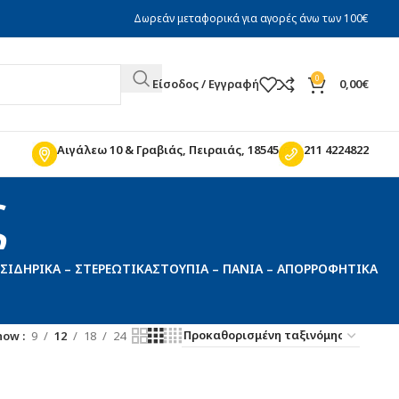
Δωρεάν μεταφορικά για αγορές άνω των 100€
0
Είσοδος / Εγγραφή
0,00
€
Αιγάλεω 10 & Γραβιάς, Πειραιάς, 18545
211 4224822
ς
ΣΙΔΗΡΙΚΆ – ΣΤΕΡΕΩΤΙΚΆ
ΣΤΟΥΠΙΆ – ΠΑΝΙΆ – ΑΠΟΡΡΟΦΗΤΙΚΆ
how
9
12
18
24