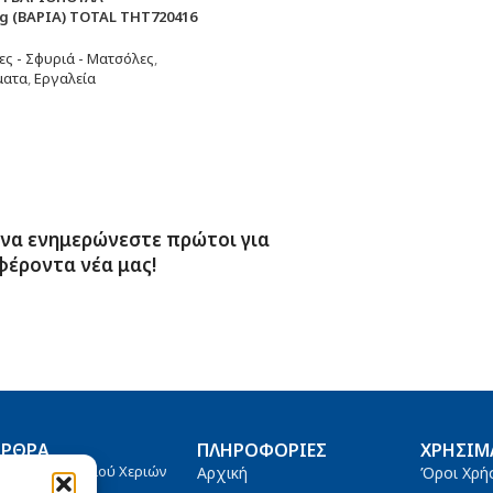
 (ΒΑΡΙΑ) TOTAL THT720416
ς - Σφυριά - Ματσόλες
,
ματα
,
Εργαλεία
τερα
 να ενημερώνεστε πρώτοι για
φέροντα νέα μας!
ΆΡΘΡΑ
ΠΛΗΡΟΦΟΡΊΕΣ
ΧΡΉΣΙΜ
άστα Καθαρισμού Χεριών
Αρχική
Όροι Χρή
tanium 4000