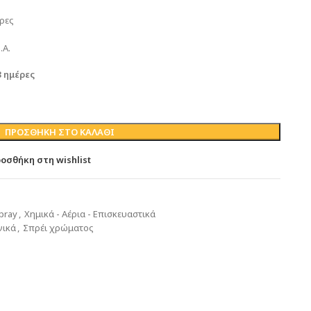
ρες
.Α.
3 ημέρες
ΠΡΟΣΘΉΚΗ ΣΤΟ ΚΑΛΆΘΙ
οσθήκη στη wishlist
pray
,
Χημικά - Αέρια - Επισκευαστικά
νικά
,
Σπρέι χρώματος