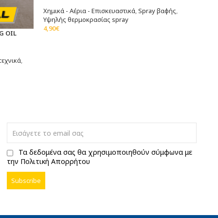
SPRA
ΘΕΡΜ
Χημικά - Αέρια - Επισκευαστικά
,
Spray βαφής
,
Υψηλής θερμοκρασίας spray
4,90
€
Χημικ
G OIL
Προσθήκη Στο Καλάθι
Υψηλ
4,90
€
Προσ
τεχνικά
,
Τα δεδομένα σας θα χρησιμοποιηθούν σύμφωνα με
την Πολιτική Απορρήτου