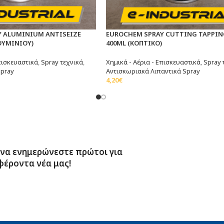
Y ALUMINIUM ANTISEIZE
EUROCHEM SPRAY CUTTING TAPPIN
ΟΥΜΙΝΙΟΥ)
400ML (ΚΟΠΤΙΚΟ)
Επισκευαστικά
,
Spray τεχνικά
,
Χημικά - Αέρια - Επισκευαστικά
,
Spray 
spray
Αντισκωριακά Λιπαντικά Spray
4,20
€
λάθι
Προσθήκη Στο Καλάθι
 να ενημερώνεστε πρώτοι για
φέροντα νέα μας!