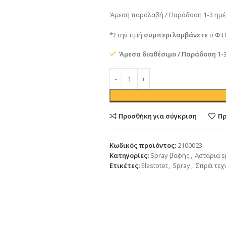
Άμεση παραλαβή / Παράδοση 1-3 ημέ
*Στην τιμή
συμπεριλαμβάνετε
ο Φ.Π
Άμεσα διαθέσιμο / Παράδοση 1-
Προσθήκη για σύγκριση
Πρ
Κωδικός προϊόντος:
2100023
Κατηγορίες:
Spray βαφής
,
Αστάρια s
Ετικέτες:
Elastotet
,
Spray
,
Σπρέι τεχ