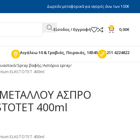
Δωρεάν μεταφορικά για αγορές άνω των 100€
0
Είσοδος / Εγγραφή
0,00
€
Αιγάλεω 10 & Γραβιάς, Πειραιάς, 18545
211 4224822
ευαστικά
Spray βαφής
Αστάρια spray
ntum ELASTOTET 400ml
Ι ΜΕΤΑΛΛΟΥ ΑΣΠΡΟ
STOTET 400ml
ntum ELASTOTET 400ml