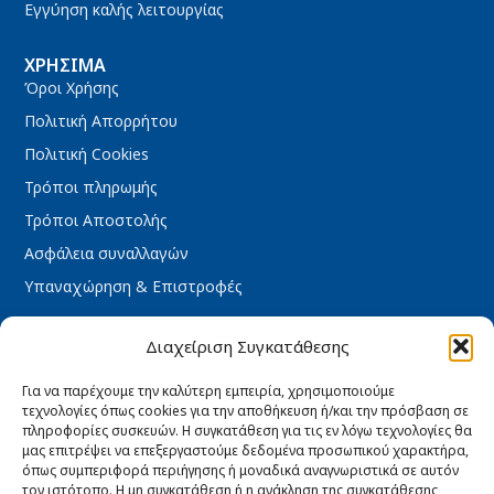
Εγγύηση καλής λειτουργίας
ΧΡΉΣΙΜΑ
Όροι Χρήσης
Πολιτική Απορρήτου
Πολιτική Cookies
Τρόποι πληρωμής
Τρόποι Αποστολής
Ασφάλεια συναλλαγών
Υπαναχώρηση & Επιστροφές
ΩΡΆΡΙΟ ΚΑΤΑΣΤΉΜΑΤΟΣ
Διαχείριση Συγκατάθεσης
Δευτέρα : 08:30 – 16:30
Τρίτη : 08:30 – 16:30
Για να παρέχουμε την καλύτερη εμπειρία, χρησιμοποιούμε
τεχνολογίες όπως cookies για την αποθήκευση ή/και την πρόσβαση σε
Τετάρτη : 08:30 – 16:30
πληροφορίες συσκευών. Η συγκατάθεση για τις εν λόγω τεχνολογίες θα
Πέμπτη : 08:30 – 16:30
μας επιτρέψει να επεξεργαστούμε δεδομένα προσωπικού χαρακτήρα,
όπως συμπεριφορά περιήγησης ή μοναδικά αναγνωριστικά σε αυτόν
Παρασκευή : 08:30 – 16:30
τον ιστότοπο. Η μη συγκατάθεση ή η ανάκληση της συγκατάθεσης,