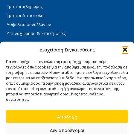
Τρόποι πληρωμής
Τρόποι Αποστολής
Ασφάλεια συναλλαγών
Υπαναχώρηση & Επιστροφές
ΩΡΆΡΙΟ ΚΑΤΑΣΤΉΜΑΤΟΣ
Διαχείριση Συγκατάθεσης
Δευτέρα : 08:30 – 16:30
Τρίτη : 08:30 – 16:30
Για να παρέχουμε την καλύτερη εμπειρία, χρησιμοποιούμε
τεχνολογίες όπως cookies για την αποθήκευση ή/και την πρόσβαση σε
Τετάρτη : 08:30 – 16:30
πληροφορίες συσκευών. Η συγκατάθεση για τις εν λόγω τεχνολογίες θα
Πέμπτη : 08:30 – 16:30
μας επιτρέψει να επεξεργαστούμε δεδομένα προσωπικού χαρακτήρα,
όπως συμπεριφορά περιήγησης ή μοναδικά αναγνωριστικά σε αυτόν
Παρασκευή : 08:30 – 16:30
τον ιστότοπο. Η μη συγκατάθεση ή η ανάκληση της συγκατάθεσης,
Σάββατο κλειστά
μπορεί να επηρεάσει αρνητικά ορισμένες λειτουργίες και
δυνατότητες.
Κυριακή κλειστά
Αποδοχή
Δεν αποδέχομαι