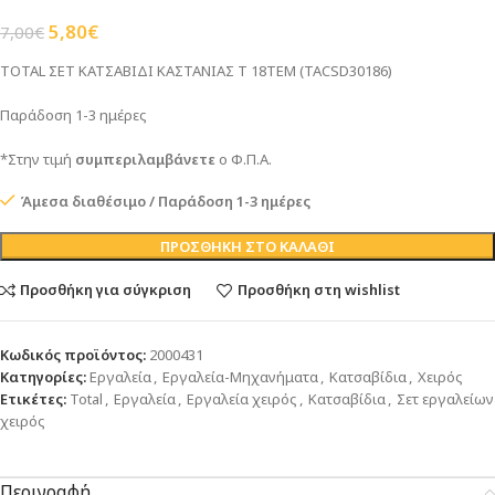
5,80
€
7,00
€
TOTAL ΣΕΤ ΚΑΤΣΑΒΙΔΙ ΚΑΣΤΑΝΙΑΣ Τ 18ΤΕΜ (TACSD30186)
Παράδοση 1-3 ημέρες
*Στην τιμή
συμπεριλαμβάνετε
ο Φ.Π.Α.
Άμεσα διαθέσιμο / Παράδοση 1-3 ημέρες
ΠΡΟΣΘΉΚΗ ΣΤΟ ΚΑΛΆΘΙ
Προσθήκη για σύγκριση
Προσθήκη στη wishlist
Κωδικός προϊόντος:
2000431
Κατηγορίες:
Εργαλεία
,
Εργαλεία-Μηχανήματα
,
Κατσαβίδια
,
Χειρός
Ετικέτες:
Total
,
Εργαλεία
,
Εργαλεία χειρός
,
Κατσαβίδια
,
Σετ εργαλείων
χειρός
Περιγραφή