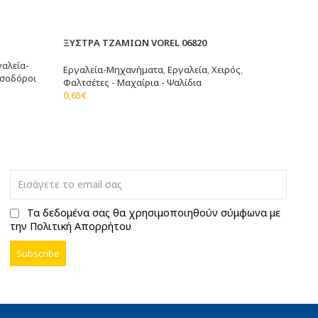
ΠΟΤΗ
ΞΥΣΤΡΑ ΤΖΑΜΙΩΝ VOREL 06820
ΠΛΑΣ
γαλεία-
Εργαλεία-Μηχανήματα
,
Εργαλεία
,
Χειρός
,
ασοδόροι
Τρυπ
Φαλτσέτες - Μαχαίρια - Ψαλίδια
Διαμ
0,65
€
21,30
Διαβάστε Περισσότερα
Διαβ
Τα δεδομένα σας θα χρησιμοποιηθούν σύμφωνα με
την Πολιτική Απορρήτου