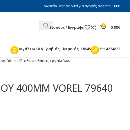
Δωρεάν μεταφορικά για αγορές άνω των 100€
0
Είσοδος / Εγγραφή
0,00
€
Αιγάλεω 10 & Γραβιάς, Πειραιάς, 18545
211 4224822
υση
Βάσεις
Σταθερές βάσεις εργαλείων
ΟΥ 400MM VOREL 79640