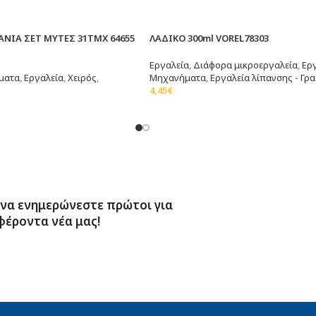
ΑΝΙΑ ΣΕΤ ΜΥΤΕΣ 31ΤΜΧ 64655
ΛΑΔΙΚΟ 300ml VOREL78303
Εργαλεία
,
Διάφορα μικροεργαλεία
,
Ερ
ματα
,
Εργαλεία
,
Χειρός
,
Μηχανήματα
,
Εργαλεία λίπανσης - Γρ
4,45
€
Διαβάστε Περισσότερα
λάθι
 να ενημερώνεστε πρώτοι για
φέροντα νέα μας!