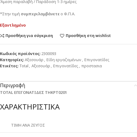
Άμεση παραλαβή / Παράδοση 1-3 ημέρες
*Στην τιμή
συμπεριλαμβάνετε
ο Φ.Π.Α.
Εξαντλημένο
Προσθήκη για σύγκριση
Προσθήκη στη wishlist
Κωδικός προϊόντος:
2300093
Κατηγορίες:
Αξεσουάρ
,
Είδη εργαζομένων
,
Επιγονατίδες
Ετικέτες:
Total
,
Αξεσουάρ
,
Επιγονατίδες
,
προστασια
Περιγραφή
TOTAL ΕΠΙΓΟΝΑΤΙΔΕΣ THKPT0201
ΧΑΡΑΚΤΗΡΙΣΤΙΚΑ
ΤΙΜΗ ΑΝΑ ΖΕΥΓΟΣ