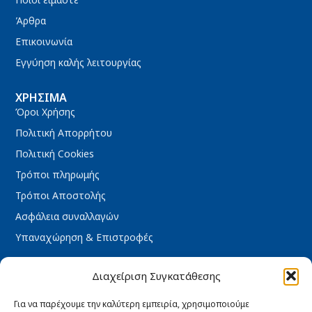
Άρθρα
Επικοινωνία
Εγγύηση καλής λειτουργίας
ΧΡΉΣΙΜΑ
Όροι Χρήσης
Πολιτική Απορρήτου
Πολιτική Cookies
Τρόποι πληρωμής
Τρόποι Αποστολής
Ασφάλεια συναλλαγών
Υπαναχώρηση & Επιστροφές
ΩΡΆΡΙΟ ΚΑΤΑΣΤΉΜΑΤΟΣ
Διαχείριση Συγκατάθεσης
Δευτέρα : 08:30 – 16:30
Τρίτη : 08:30 – 16:30
Για να παρέχουμε την καλύτερη εμπειρία, χρησιμοποιούμε